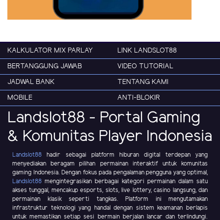
KALKULATOR MIX PARLAY
LINK LANDSLOT88
BERTANGGUNG JAWAB
VIDEO TUTORIAL
JADWAL BANK
TENTANG KAMI
MOBILE
ANTI-BLOKIR
Landslot88 - Portal Gaming
& Komunitas Player Indonesia
Landslot88
hadir sebagai platform hiburan digital terdepan yang
menyediakan beragam pilihan permainan interaktif untuk komunitas
gaming Indonesia. Dengan fokus pada pengalaman pengguna yang optimal,
Landslot88
mengintegrasikan berbagai kategori permainan dalam satu
akses tunggal, mencakup esports, slots, live lottery, casino langsung, dan
permainan klasik seperti tangkas. Platform ini mengutamakan
infrastruktur teknologi yang handal dengan sistem keamanan berlapis
untuk memastikan setiap sesi bermain berjalan lancar dan terlindungi.