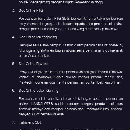
online Spadegaming dengan tingkat kemenangan tinggi.
Slot Online RTG
Perusahaan baru dari RTG Slots berkomitmen untuk memberikan
kenyamanan dan jackpot terbesar kepada para pecinta slot online
dengan permainan slot yang terbaru yang dirilis setiap bulannya.
Slot Online Microgaming
Beroperasi selama hampir 7 tahun dalam permainan slot online ini,
Microgaming slot membawa ratusan jenis permainan slot menarik
untuk Anda mainkan.
Slot Online Playtech
Penyedia Playtech slot merilis permainan slot yang memiliki banyak
variasi di dalamnya. Selain dikenal melalui produk mesin slot,
Playtech Indonesia juga merilis permainan judi tembak ikan online.
Slot Online Joker Gaming
Perusahaan ini telah dikenal luas di kalangan pecinta permainan
online. LANDSLOT88 sudah populer dengan produk slot dan
tembak ikannya dan menjadi saingan dari Pragmatic Play sebagai
penyedia slot terbaik di Asia.
Habanero Slot