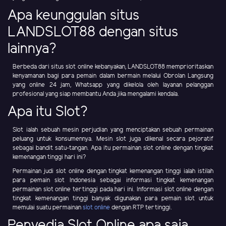
Apa keunggulan situs
LANDSLOT88 dengan situs
lainnya?
Berbeda dari situs slot online kebanyakan, LANDSLOT88 memprioritaskan
kenyamanan bagi para pemain dalam bermain melalui Obrolan Langsung
yang online 24 jam, Whatsapp yang dikelola oleh layanan pelanggan
profesional yang siap membantu Anda jika mengalami kendala.
Apa itu Slot?
Slot ialah sebuah mesin perjudian yang menciptakan sebuah permainan
peluang untuk konsumennya. Mesin slot juga dikenal secara pejoratif
sebagai bandit satu-tangan. Apa itu permainan slot online dengan tingkat
kemenangan tinggi hari ini?
Permainan judi slot online dengan tingkat kemenangan tinggi ialah istilah
para pemain slot Indonesia sebagai informasi tingkat kemenangan
permainan slot online tertinggi pada hari ini. Informasi slot online dengan
tingkat kemenangan tinggi banyak digunakan para pemain slot untuk
memulai suatu permainan
slot online
dengan RTP tertinggi.
Penyedia Slot Online apa saja