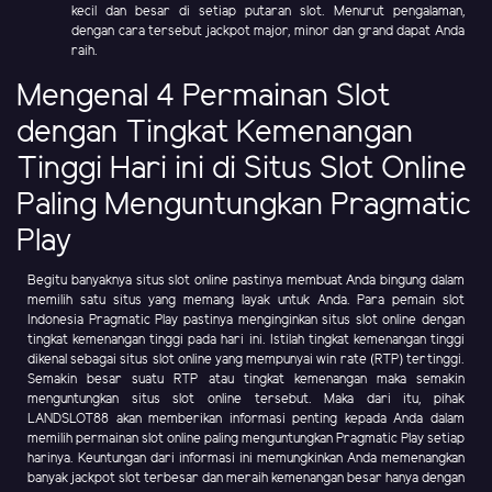
kecil dan besar di setiap putaran slot. Menurut pengalaman,
dengan cara tersebut jackpot major, minor dan grand dapat Anda
raih.
Mengenal 4 Permainan Slot
dengan Tingkat Kemenangan
Tinggi Hari ini di Situs Slot Online
Paling Menguntungkan Pragmatic
Play
Begitu banyaknya situs slot online pastinya membuat Anda bingung dalam
memilih satu situs yang memang layak untuk Anda. Para pemain slot
Indonesia Pragmatic Play pastinya menginginkan situs slot online dengan
tingkat kemenangan tinggi pada hari ini. Istilah tingkat kemenangan tinggi
dikenal sebagai situs slot online yang mempunyai win rate (RTP) tertinggi.
Semakin besar suatu RTP atau tingkat kemenangan maka semakin
menguntungkan situs slot online tersebut. Maka dari itu, pihak
LANDSLOT88 akan memberikan informasi penting kepada Anda dalam
memilih permainan slot online paling menguntungkan Pragmatic Play setiap
harinya. Keuntungan dari informasi ini memungkinkan Anda memenangkan
banyak jackpot slot terbesar dan meraih kemenangan besar hanya dengan