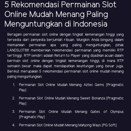
5 Rekomendasi Permainan Slot
Online Mudah Menang Paling
Menguntungkan di Indonesia
Beragam permainan slot online dengan tingkat kemenangan tinggi yang
tersedia dari penyedia berjumlah ribuan. Mungkin Anda bingung dalam
memainkan permainan apa yang paling menguntungkan, pihak
LANDSLOT88 memberikan rekomendasi permainan yang memiliki RTP
tertinggi. RTP sendiri adalah Return to Player yang dijadikan acuan dalam
bermain slot online dengan tingkat kemenangan tinggi, di mana RTP
semakin besar maka dapat mendapatkan keuntungan yang besar juga.
Berikut merupakan 5 rekomendasi permainan slot online mudah menang
paling menguntungkan:
Permainan Slot Online Mudah Menang Aztec Gems [Pragmatic
Play]
Permainan Slot Online Mudah Menang Sweet Bonanza [Pragmatic
Play]
Permainan Slot Online Mudah Menang Gates of Olympus
[Pragmatic Play]
Permainan Slot Online Mudah Menang Mahjong Ways [PG Soft]