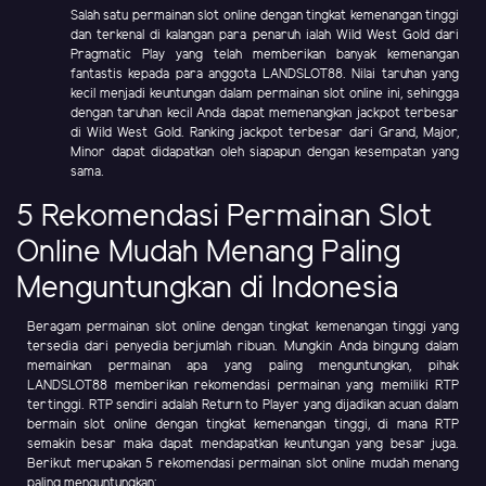
Salah satu permainan slot online dengan tingkat kemenangan tinggi
dan terkenal di kalangan para penaruh ialah Wild West Gold dari
Pragmatic Play yang telah memberikan banyak kemenangan
fantastis kepada para anggota LANDSLOT88. Nilai taruhan yang
kecil menjadi keuntungan dalam permainan slot online ini, sehingga
dengan taruhan kecil Anda dapat memenangkan jackpot terbesar
di Wild West Gold. Ranking jackpot terbesar dari Grand, Major,
Minor dapat didapatkan oleh siapapun dengan kesempatan yang
sama.
5 Rekomendasi Permainan Slot
Online Mudah Menang Paling
Menguntungkan di Indonesia
Beragam permainan slot online dengan tingkat kemenangan tinggi yang
tersedia dari penyedia berjumlah ribuan. Mungkin Anda bingung dalam
memainkan permainan apa yang paling menguntungkan, pihak
LANDSLOT88 memberikan rekomendasi permainan yang memiliki RTP
tertinggi. RTP sendiri adalah Return to Player yang dijadikan acuan dalam
bermain slot online dengan tingkat kemenangan tinggi, di mana RTP
semakin besar maka dapat mendapatkan keuntungan yang besar juga.
Berikut merupakan 5 rekomendasi permainan slot online mudah menang
paling menguntungkan: