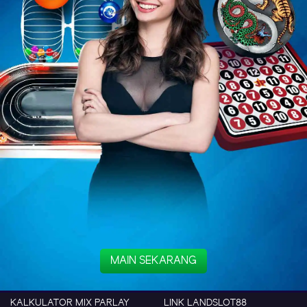
MAIN SEKARANG
KALKULATOR MIX PARLAY
LINK LANDSLOT88